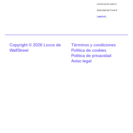
reclamación ante la
Autoridad de Control
(
aepd.es
).
Copyright © 2026 Locos de
Términos y condiciones
WallStreet
Política de cookies
Política de privacidad
Aviso legal