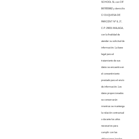
SCHOOL SL con CIF
B67855882 y domicilio
C/ DUQUESA DE
PARCENT Nº 8, 1º,
C.P. 29001 MALAGA,
con la finalidad de
atender su solicitud de
información. La base
legal para el
tratamiento de sus
datos se encuentra en
el consentimiento
prestado para el envío
de información. Los
datos proporcionados
se conservarán
mientras se mantenga
la relación contractual
o durante los años
necesarios para
cumplir con las
obligaciones legales.