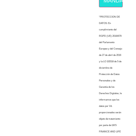
MÁNDAME E
“PROTECCION DE
DATOS: En
cumplimiento del
RGPD (UE) 2016/679
del Parlamento
Europeo y del Consejo
de 27 de abril de 2016
y la LO 3/2018 de 5 de
diciembre de
Protección de Datos
Personales y de
Garantía de los
Derechos Digitales, le
informamos que los
datos por Vd.
proporcionados serán
objeto de tratamiento
por parte de LWS
FINANCE AND LIFE