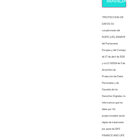
MÁNDAME E
“PROTECCION DE
DATOS: En
cumplimiento del
RGPD (UE) 2016/679
del Parlamento
Europeo y del Consejo
de 27 de abril de 2016
y la LO 3/2018 de 5 de
diciembre de
Protección de Datos
Personales y de
Garantía de los
Derechos Digitales, le
informamos que los
datos por Vd.
proporcionados serán
objeto de tratamiento
por parte de LWS
FINANCE AND LIFE