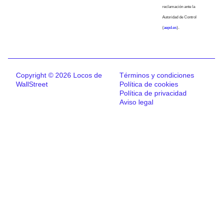
reclamación ante la
Autoridad de Control
(
aepd.es
).
Copyright © 2026 Locos de
Términos y condiciones
WallStreet
Política de cookies
Política de privacidad
Aviso legal