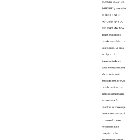
SCHOOL SL con CIF
B67855882 y domicilio
C/ DUQUESA DE
PARCENT Nº 8, 1º,
C.P. 29001 MALAGA,
con la finalidad de
atender su solicitud de
información. La base
legal para el
tratamiento de sus
datos se encuentra en
el consentimiento
prestado para el envío
de información. Los
datos proporcionados
se conservarán
mientras se mantenga
la relación contractual
o durante los años
necesarios para
cumplir con las
obligaciones legales.