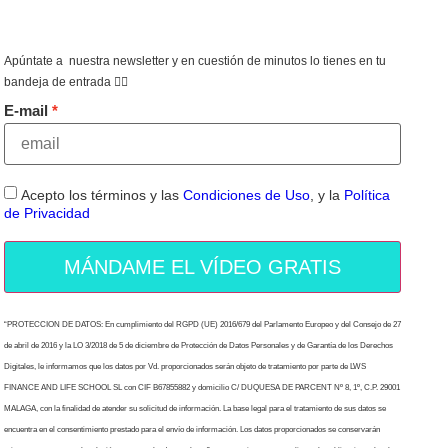
Apúntate a nuestra newsletter y en cuestión de minutos lo tienes en tu
bandeja de entrada 👇🏻
E-mail
Acepto los términos y las
Condiciones de Uso
, y la
Política
de Privacidad
MÁNDAME EL VÍDEO GRATIS
“PROTECCION DE DATOS: En cumplimiento del RGPD (UE) 2016/679 del Parlamento Europeo y del Consejo de 27
de abril de 2016 y la LO 3/2018 de 5 de diciembre de Protección de Datos Personales y de Garantía de los Derechos
Digitales, le informamos que los datos por Vd. proporcionados serán objeto de tratamiento por parte de LWS
FINANCE AND LIFE SCHOOL SL con CIF B67855882 y domicilio C/ DUQUESA DE PARCENT Nº 8, 1º, C.P. 29001
MALAGA, con la finalidad de atender su solicitud de información. La base legal para el tratamiento de sus datos se
encuentra en el consentimiento prestado para el envío de información. Los datos proporcionados se conservarán