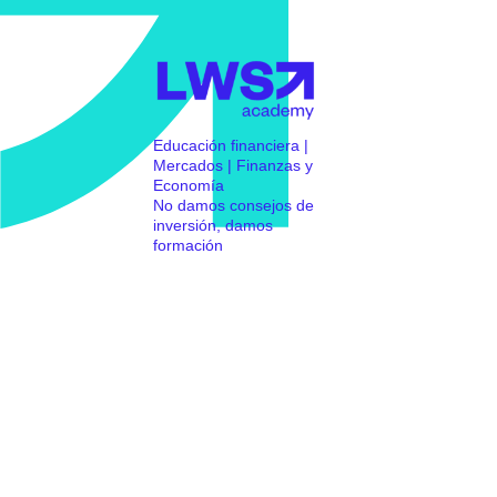
Educación financiera |
Mercados | Finanzas y
Economía
No damos consejos de
inversión, damos
formación