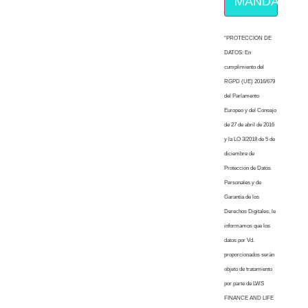
MÁNDAME E
“PROTECCION DE
DATOS: En
cumplimiento del
RGPD (UE) 2016/679
del Parlamento
Europeo y del Consejo
de 27 de abril de 2016
y la LO 3/2018 de 5 de
diciembre de
Protección de Datos
Personales y de
Garantía de los
Derechos Digitales, le
informamos que los
datos por Vd.
proporcionados serán
objeto de tratamiento
por parte de LWS
FINANCE AND LIFE