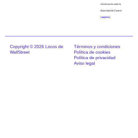
reclamación ante la
Autoridad de Control
(
aepd.es
).
Copyright © 2026 Locos de
Términos y condiciones
WallStreet
Política de cookies
Política de privacidad
Aviso legal