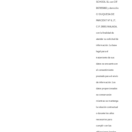
SCHOOL SL con CIF
B67855882 y domicilio
C/ DUQUESA DE
PARCENT Nº 8, 1º,
C.P. 29001 MALAGA,
con la finalidad de
atender su solicitud de
información. La base
legal para el
tratamiento de sus
datos se encuentra en
el consentimiento
prestado para el envío
de información. Los
datos proporcionados
se conservarán
mientras se mantenga
la relación contractual
o durante los años
necesarios para
cumplir con las
obligaciones legales.