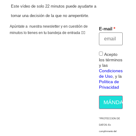
Este vídeo de solo 22 minutos puede ayudarte a
tomar una decisión de la que no arrepentirte.
Apúntate a nuestra newsletter y en cuestión de
E-mail
minutos lo tienes en tu bandeja de entrada 👇🏻
Acepto
los términos
y las
Condiciones
de Uso
, y la
Política de
Privacidad
MÁNDAME E
“PROTECCION DE
DATOS: En
cumplimiento del