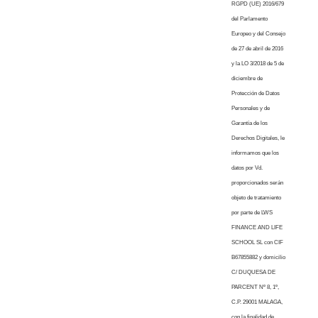
RGPD (UE) 2016/679
del Parlamento
Europeo y del Consejo
de 27 de abril de 2016
y la LO 3/2018 de 5 de
diciembre de
Protección de Datos
Personales y de
Garantía de los
Derechos Digitales, le
informamos que los
datos por Vd.
proporcionados serán
objeto de tratamiento
por parte de LWS
FINANCE AND LIFE
SCHOOL SL con CIF
B67855882 y domicilio
C/ DUQUESA DE
PARCENT Nº 8, 1º,
C.P. 29001 MALAGA,
con la finalidad de