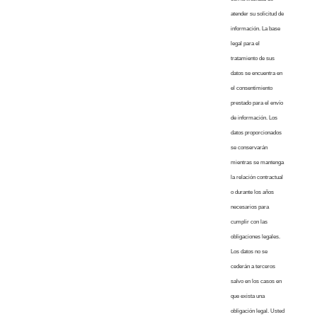
atender su solicitud de
información. La base
legal para el
tratamiento de sus
datos se encuentra en
el consentimiento
prestado para el envío
de información. Los
datos proporcionados
se conservarán
mientras se mantenga
la relación contractual
o durante los años
necesarios para
cumplir con las
obligaciones legales.
Los datos no se
cederán a terceros
salvo en los casos en
que exista una
obligación legal. Usted