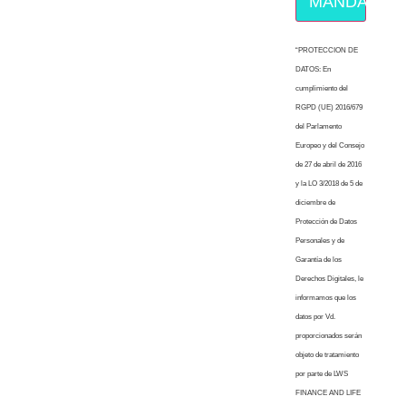
MÁNDAME E
“PROTECCION DE
DATOS: En
cumplimiento del
RGPD (UE) 2016/679
del Parlamento
Europeo y del Consejo
de 27 de abril de 2016
y la LO 3/2018 de 5 de
diciembre de
Protección de Datos
Personales y de
Garantía de los
Derechos Digitales, le
informamos que los
datos por Vd.
proporcionados serán
objeto de tratamiento
por parte de LWS
FINANCE AND LIFE