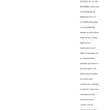
SCHOOL SL con CIF
B67855882 y domicilio
C/ DUQUESA DE
PARCENT Nº 8, 1º,
C.P. 29001 MALAGA,
con la finalidad de
atender su solicitud de
información. La base
legal para el
tratamiento de sus
datos se encuentra en
el consentimiento
prestado para el envío
de información. Los
datos proporcionados
se conservarán
mientras se mantenga
la relación contractual
o durante los años
necesarios para
cumplir con las
obligaciones legales.