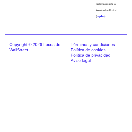
reclamación ante la
Autoridad de Control
(
aepd.es
).
Copyright © 2026 Locos de
Términos y condiciones
WallStreet
Política de cookies
Política de privacidad
Aviso legal