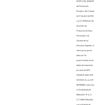
RGPD (UE) 2016/679
del Parlamento
Europeo y del Consejo
de 27 de abril de 2016
y la LO 3/2018 de 5 de
diciembre de
Protección de Datos
Personales y de
Garantía de los
Derechos Digitales, le
informamos que los
datos por Vd.
proporcionados serán
objeto de tratamiento
por parte de LWS
FINANCE AND LIFE
SCHOOL SL con CIF
B67855882 y domicilio
C/ DUQUESA DE
PARCENT Nº 8, 1º,
C.P. 29001 MALAGA,
con la finalidad de