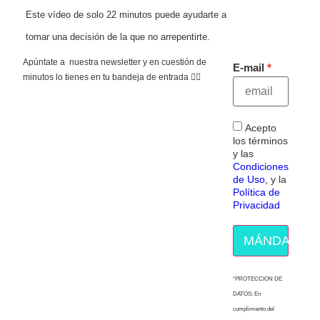
Este vídeo de solo 22 minutos puede ayudarte a
tomar una decisión de la que no arrepentirte.
Apúntate a nuestra newsletter y en cuestión de
E-mail
minutos lo tienes en tu bandeja de entrada 👇🏻
Acepto
los términos
y las
Condiciones
de Uso
, y la
Política de
Privacidad
MÁNDAME E
“PROTECCION DE
DATOS: En
cumplimiento del