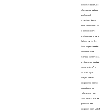
atender su solicitud de
información. La base
legal para el
tratamiento de sus
datos se encuentra en
el consentimiento
prestado para el envío
de información. Los
datos proporcionados
se conservarán
mientras se mantenga
la relación contractual
o durante los años
necesarios para
cumplir con las
obligaciones legales.
Los datos no se
cederán a terceros
salvo en los casos en
que exista una
obligación legal. Usted