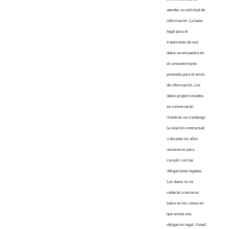
atender su solicitud de
información. La base
legal para el
tratamiento de sus
datos se encuentra en
el consentimiento
prestado para el envío
de información. Los
datos proporcionados
se conservarán
mientras se mantenga
la relación contractual
o durante los años
necesarios para
cumplir con las
obligaciones legales.
Los datos no se
cederán a terceros
salvo en los casos en
que exista una
obligación legal. Usted