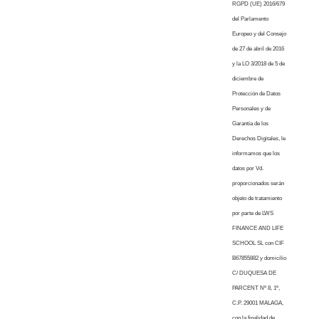
RGPD (UE) 2016/679
del Parlamento
Europeo y del Consejo
de 27 de abril de 2016
y la LO 3/2018 de 5 de
diciembre de
Protección de Datos
Personales y de
Garantía de los
Derechos Digitales, le
informamos que los
datos por Vd.
proporcionados serán
objeto de tratamiento
por parte de LWS
FINANCE AND LIFE
SCHOOL SL con CIF
B67855882 y domicilio
C/ DUQUESA DE
PARCENT Nº 8, 1º,
C.P. 29001 MALAGA,
con la finalidad de