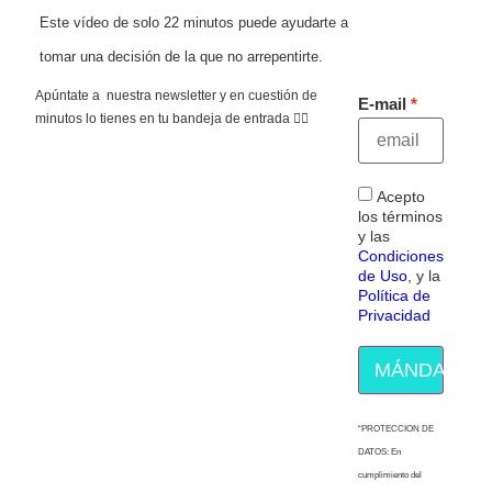
Este vídeo de solo 22 minutos puede ayudarte a
tomar una decisión de la que no arrepentirte.
Apúntate a nuestra newsletter y en cuestión de
E-mail
minutos lo tienes en tu bandeja de entrada 👇🏻
Acepto
los términos
y las
Condiciones
de Uso
, y la
Política de
Privacidad
MÁNDAME E
“PROTECCION DE
DATOS: En
cumplimiento del