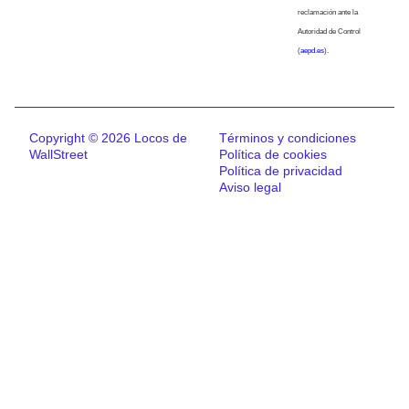
reclamación ante la
Autoridad de Control
(
aepd.es
).
Copyright © 2026 Locos de
Términos y condiciones
WallStreet
Política de cookies
Política de privacidad
Aviso legal