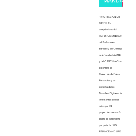
MÁNDAME E
“PROTECCION DE
DATOS: En
cumplimiento del
RGPD (UE) 2016/679
del Parlamento
Europeo y del Consejo
de 27 de abril de 2016
y la LO 3/2018 de 5 de
diciembre de
Protección de Datos
Personales y de
Garantía de los
Derechos Digitales, le
informamos que los
datos por Vd.
proporcionados serán
objeto de tratamiento
por parte de LWS
FINANCE AND LIFE