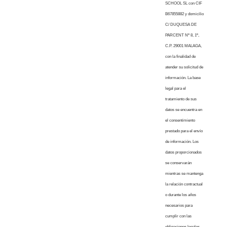
SCHOOL SL con CIF
B67855882 y domicilio
C/ DUQUESA DE
PARCENT Nº 8, 1º,
C.P. 29001 MALAGA,
con la finalidad de
atender su solicitud de
información. La base
legal para el
tratamiento de sus
datos se encuentra en
el consentimiento
prestado para el envío
de información. Los
datos proporcionados
se conservarán
mientras se mantenga
la relación contractual
o durante los años
necesarios para
cumplir con las
obligaciones legales.