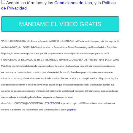
Acepto los términos y las
Condiciones de Uso
, y la
Política
de Privacidad
MÁNDAME EL VÍDEO GRATIS
“PROTECCION DE DATOS: En cumplimiento del RGPD (UE) 2016/679 del Parlamento Europeo y del Consejo de 27
de abril de 2016 y la LO 3/2018 de 5 de diciembre de Protección de Datos Personales y de Garantía de los Derechos
Digitales, le informamos que los datos por Vd. proporcionados serán objeto de tratamiento por parte de LWS
FINANCE AND LIFE SCHOOL SL con CIF B67855882 y domicilio C/ DUQUESA DE PARCENT Nº 8, 1º, C.P. 29001
MALAGA, con la finalidad de atender su solicitud de información. La base legal para el tratamiento de sus datos se
encuentra en el consentimiento prestado para el envío de información. Los datos proporcionados se conservarán
mientras se mantenga la relación contractual o durante los años necesarios para cumplir con las obligaciones legales.
Los datos no se cederán a terceros salvo en los casos en que exista una obligación legal. Usted puede ejercer sus
derechos de acceso, rectificación, limitación del tratamiento, portabilidad, oposición al tratamiento y supresión de sus
datos mediante escrito dirigido a la dirección postal arriba mencionada o
electrónica
HELPDESK@LOCOSDEWALLSTREET.COM
adjuntando copia del DNI en ambos casos, así como el
derecho a presentar una reclamación ante la Autoridad de Control (
aepd.es
).