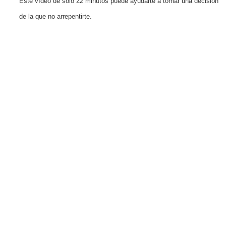
Este vídeo de solo 22 minutos puede ayudarte a tomar una decisión
de la que no arrepentirte.