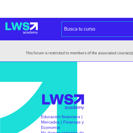
This forum is restricted to members of the associated course(s)
Educación financiera |
Mercados | Finanzas y
Economía
No damos consejos de