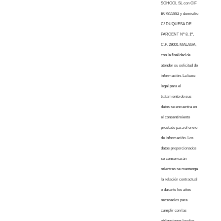
SCHOOL SL con CIF
B67855882 y domicilio
C/ DUQUESA DE
PARCENT Nº 8, 1º,
C.P. 29001 MALAGA,
con la finalidad de
atender su solicitud de
información. La base
legal para el
tratamiento de sus
datos se encuentra en
el consentimiento
prestado para el envío
de información. Los
datos proporcionados
se conservarán
mientras se mantenga
la relación contractual
o durante los años
necesarios para
cumplir con las
obligaciones legales.