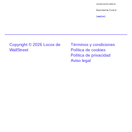
reclamación ante la
Autoridad de Control
(
aepd.es
).
Copyright © 2026 Locos de
Términos y condiciones
WallStreet
Política de cookies
Política de privacidad
Aviso legal