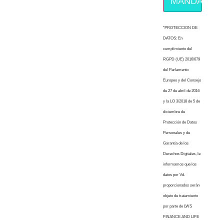
MÁNDAME E
“PROTECCION DE
DATOS: En
cumplimiento del
RGPD (UE) 2016/679
del Parlamento
Europeo y del Consejo
de 27 de abril de 2016
y la LO 3/2018 de 5 de
diciembre de
Protección de Datos
Personales y de
Garantía de los
Derechos Digitales, le
informamos que los
datos por Vd.
proporcionados serán
objeto de tratamiento
por parte de LWS
FINANCE AND LIFE