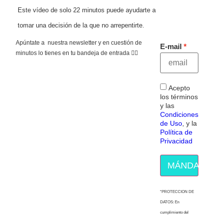
Este vídeo de solo 22 minutos puede ayudarte a
tomar una decisión de la que no arrepentirte.
Apúntate a nuestra newsletter y en cuestión de
E-mail
minutos lo tienes en tu bandeja de entrada 👇🏻
Acepto
los términos
y las
Condiciones
de Uso
, y la
Política de
Privacidad
MÁNDAME E
“PROTECCION DE
DATOS: En
cumplimiento del