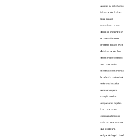
atender su solicitud de
información. La base
legal para el
tratamiento de sus
datos se encuentra en
el consentimiento
prestado para el envío
de información. Los
datos proporcionados
se conservarán
mientras se mantenga
la relación contractual
o durante los años
necesarios para
cumplir con las
obligaciones legales.
Los datos no se
cederán a terceros
salvo en los casos en
que exista una
obligación legal. Usted