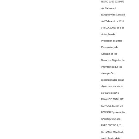
RGPD (UE) 2016/679
del Parlamento
Europeo y del Consejo
de 27 de abril de 2016
y la LO 3/2018 de 5 de
diciembre de
Protección de Datos
Personales y de
Garantía de los
Derechos Digitales, le
informamos que los
datos por Vd.
proporcionados serán
objeto de tratamiento
por parte de LWS
FINANCE AND LIFE
SCHOOL SL con CIF
B67855882 y domicilio
C/ DUQUESA DE
PARCENT Nº 8, 1º,
C.P. 29001 MALAGA,
con la finalidad de