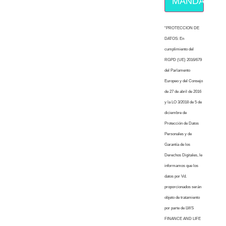
MÁNDAME E
“PROTECCION DE
DATOS: En
cumplimiento del
RGPD (UE) 2016/679
del Parlamento
Europeo y del Consejo
de 27 de abril de 2016
y la LO 3/2018 de 5 de
diciembre de
Protección de Datos
Personales y de
Garantía de los
Derechos Digitales, le
informamos que los
datos por Vd.
proporcionados serán
objeto de tratamiento
por parte de LWS
FINANCE AND LIFE