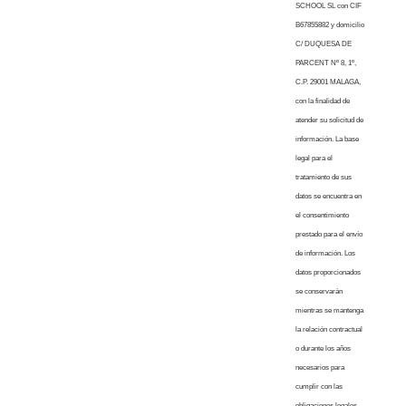
SCHOOL SL con CIF
B67855882 y domicilio
C/ DUQUESA DE
PARCENT Nº 8, 1º,
C.P. 29001 MALAGA,
con la finalidad de
atender su solicitud de
información. La base
legal para el
tratamiento de sus
datos se encuentra en
el consentimiento
prestado para el envío
de información. Los
datos proporcionados
se conservarán
mientras se mantenga
la relación contractual
o durante los años
necesarios para
cumplir con las
obligaciones legales.