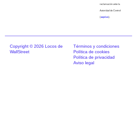
reclamación ante la
Autoridad de Control
(
aepd.es
).
Copyright © 2026 Locos de
Términos y condiciones
WallStreet
Política de cookies
Política de privacidad
Aviso legal