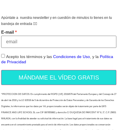
Apúntate a nuestra newsletter y en cuestión de minutos lo tienes en tu
bandeja de entrada 👇🏻
E-mail
Acepto los términos y las
Condiciones de Uso
, y la
Política
de Privacidad
MÁNDAME EL VÍDEO GRATIS
“PROTECCION DE DATOS: En cumplimiento del RGPD (UE) 2016/679 del Parlamento Europeo y del Consejo de 27
de abril de 2016 y la LO 3/2018 de 5 de diciembre de Protección de Datos Personales y de Garantía de los Derechos
Digitales, le informamos que los datos por Vd. proporcionados serán objeto de tratamiento por parte de LWS
FINANCE AND LIFE SCHOOL SL con CIF B67855882 y domicilio C/ DUQUESA DE PARCENT Nº 8, 1º, C.P. 29001
MALAGA, con la finalidad de atender su solicitud de información. La base legal para el tratamiento de sus datos se
encuentra en el consentimiento prestado para el envío de información. Los datos proporcionados se conservarán