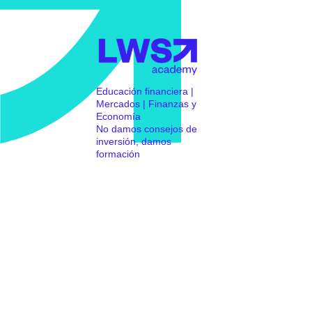
Educación financiera |
Mercados | Finanzas y
Economía
No damos consejos de
inversión, damos
formación