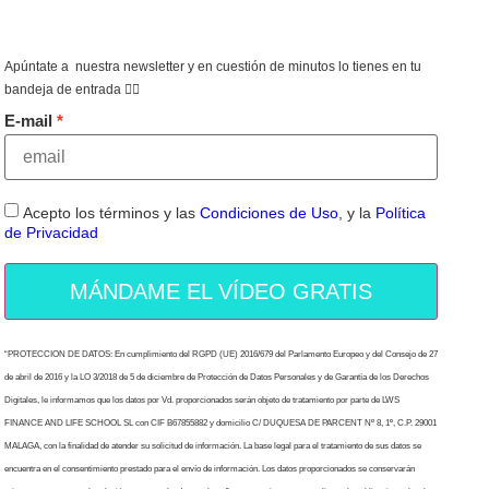
Apúntate a nuestra newsletter y en cuestión de minutos lo tienes en tu
bandeja de entrada 👇🏻
E-mail
Acepto los términos y las
Condiciones de Uso
, y la
Política
de Privacidad
MÁNDAME EL VÍDEO GRATIS
“PROTECCION DE DATOS: En cumplimiento del RGPD (UE) 2016/679 del Parlamento Europeo y del Consejo de 27
de abril de 2016 y la LO 3/2018 de 5 de diciembre de Protección de Datos Personales y de Garantía de los Derechos
Digitales, le informamos que los datos por Vd. proporcionados serán objeto de tratamiento por parte de LWS
FINANCE AND LIFE SCHOOL SL con CIF B67855882 y domicilio C/ DUQUESA DE PARCENT Nº 8, 1º, C.P. 29001
MALAGA, con la finalidad de atender su solicitud de información. La base legal para el tratamiento de sus datos se
encuentra en el consentimiento prestado para el envío de información. Los datos proporcionados se conservarán