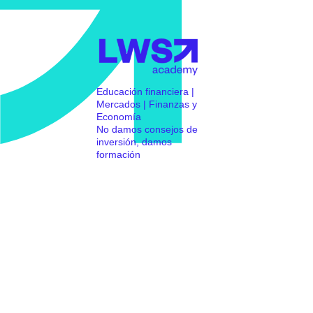
Educación financiera |
Mercados | Finanzas y
Economía
No damos consejos de
inversión, damos
formación