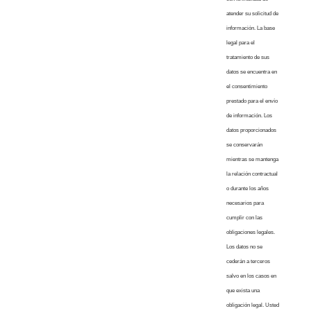
atender su solicitud de
información. La base
legal para el
tratamiento de sus
datos se encuentra en
el consentimiento
prestado para el envío
de información. Los
datos proporcionados
se conservarán
mientras se mantenga
la relación contractual
o durante los años
necesarios para
cumplir con las
obligaciones legales.
Los datos no se
cederán a terceros
salvo en los casos en
que exista una
obligación legal. Usted