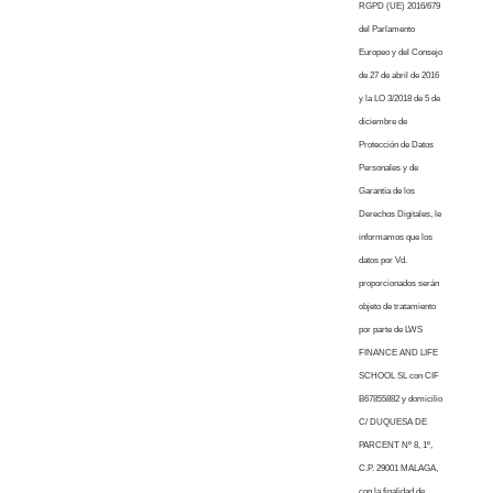
RGPD (UE) 2016/679
del Parlamento
Europeo y del Consejo
de 27 de abril de 2016
y la LO 3/2018 de 5 de
diciembre de
Protección de Datos
Personales y de
Garantía de los
Derechos Digitales, le
informamos que los
datos por Vd.
proporcionados serán
objeto de tratamiento
por parte de LWS
FINANCE AND LIFE
SCHOOL SL con CIF
B67855882 y domicilio
C/ DUQUESA DE
PARCENT Nº 8, 1º,
C.P. 29001 MALAGA,
con la finalidad de