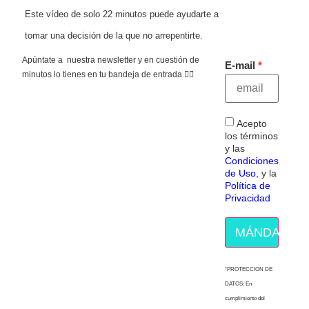
Este vídeo de solo 22 minutos puede ayudarte a
tomar una decisión de la que no arrepentirte.
Apúntate a nuestra newsletter y en cuestión de
E-mail
minutos lo tienes en tu bandeja de entrada 👇🏻
Acepto
los términos
y las
Condiciones
de Uso
, y la
Política de
Privacidad
MÁNDAME E
“PROTECCION DE
DATOS: En
cumplimiento del