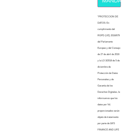
MÁNDAME E
“PROTECCION DE
DATOS: En
cumplimiento del
RGPD (UE) 2016/679
del Parlamento
Europeo y del Consejo
de 27 de abril de 2016
y la LO 3/2018 de 5 de
diciembre de
Protección de Datos
Personales y de
Garantía de los
Derechos Digitales, le
informamos que los
datos por Vd.
proporcionados serán
objeto de tratamiento
por parte de LWS
FINANCE AND LIFE