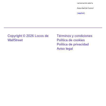
reclamación ante la
Autoridad de Control
(
aepd.es
).
Copyright © 2026 Locos de
Términos y condiciones
WallStreet
Política de cookies
Política de privacidad
Aviso legal