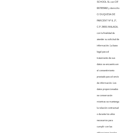
SCHOOL SL con CIF
B67855882 y domicilio
C/ DUQUESA DE
PARCENT Nº 8, 1º,
C.P. 29001 MALAGA,
con la finalidad de
atender su solicitud de
información. La base
legal para el
tratamiento de sus
datos se encuentra en
el consentimiento
prestado para el envío
de información. Los
datos proporcionados
se conservarán
mientras se mantenga
la relación contractual
o durante los años
necesarios para
cumplir con las
obligaciones legales.