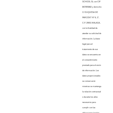
SCHOOL SL con CIF
B67855882 y domicilio
C/ DUQUESA DE
PARCENT Nº 8, 1º,
C.P. 29001 MALAGA,
con la finalidad de
atender su solicitud de
información. La base
legal para el
tratamiento de sus
datos se encuentra en
el consentimiento
prestado para el envío
de información. Los
datos proporcionados
se conservarán
mientras se mantenga
la relación contractual
o durante los años
necesarios para
cumplir con las
obligaciones legales.