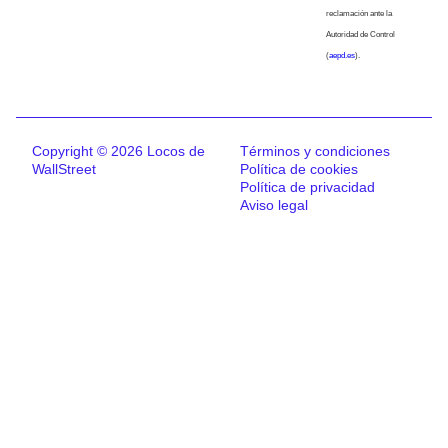
reclamación ante la
Autoridad de Control
(
aepd.es
).
Copyright © 2026 Locos de
Términos y condiciones
WallStreet
Política de cookies
Política de privacidad
Aviso legal