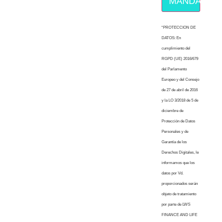
MÁNDAME E
“PROTECCION DE
DATOS: En
cumplimiento del
RGPD (UE) 2016/679
del Parlamento
Europeo y del Consejo
de 27 de abril de 2016
y la LO 3/2018 de 5 de
diciembre de
Protección de Datos
Personales y de
Garantía de los
Derechos Digitales, le
informamos que los
datos por Vd.
proporcionados serán
objeto de tratamiento
por parte de LWS
FINANCE AND LIFE