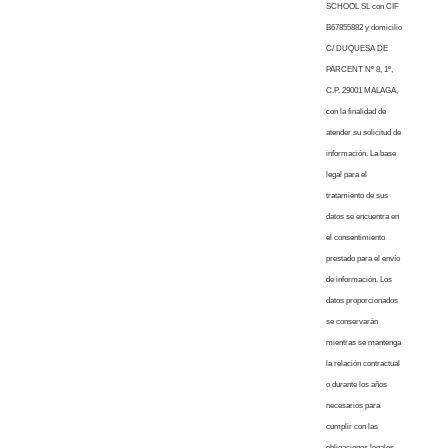
SCHOOL SL con CIF
B67855882 y domicilio
C/ DUQUESA DE
PARCENT Nº 8, 1º,
C.P. 29001 MALAGA,
con la finalidad de
atender su solicitud de
información. La base
legal para el
tratamiento de sus
datos se encuentra en
el consentimiento
prestado para el envío
de información. Los
datos proporcionados
se conservarán
mientras se mantenga
la relación contractual
o durante los años
necesarios para
cumplir con las
obligaciones legales.