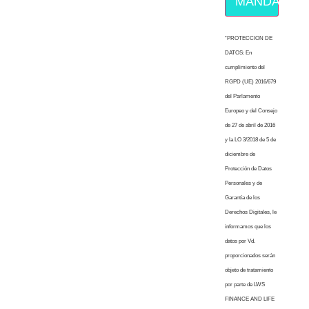
MÁNDAME E
“PROTECCION DE
DATOS: En
cumplimiento del
RGPD (UE) 2016/679
del Parlamento
Europeo y del Consejo
de 27 de abril de 2016
y la LO 3/2018 de 5 de
diciembre de
Protección de Datos
Personales y de
Garantía de los
Derechos Digitales, le
informamos que los
datos por Vd.
proporcionados serán
objeto de tratamiento
por parte de LWS
FINANCE AND LIFE