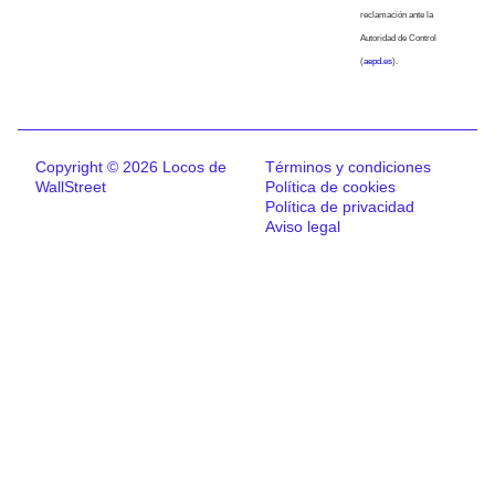
reclamación ante la
Autoridad de Control
(
aepd.es
).
Copyright © 2026 Locos de
Términos y condiciones
WallStreet
Política de cookies
Política de privacidad
Aviso legal