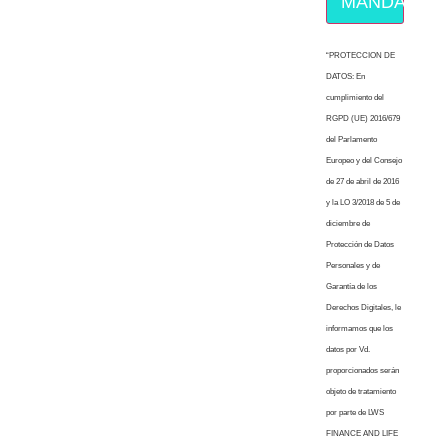
MÁNDAME E
“PROTECCION DE
DATOS: En
cumplimiento del
RGPD (UE) 2016/679
del Parlamento
Europeo y del Consejo
de 27 de abril de 2016
y la LO 3/2018 de 5 de
diciembre de
Protección de Datos
Personales y de
Garantía de los
Derechos Digitales, le
informamos que los
datos por Vd.
proporcionados serán
objeto de tratamiento
por parte de LWS
FINANCE AND LIFE