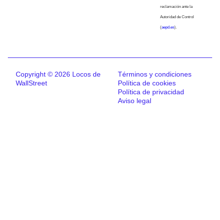
reclamación ante la
Autoridad de Control
(
aepd.es
).
Copyright © 2026 Locos de
Términos y condiciones
WallStreet
Política de cookies
Política de privacidad
Aviso legal