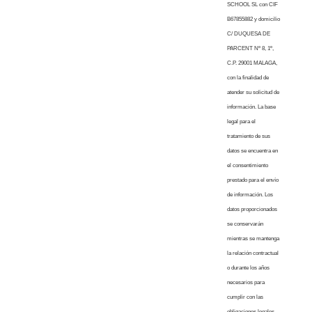
SCHOOL SL con CIF
B67855882 y domicilio
C/ DUQUESA DE
PARCENT Nº 8, 1º,
C.P. 29001 MALAGA,
con la finalidad de
atender su solicitud de
información. La base
legal para el
tratamiento de sus
datos se encuentra en
el consentimiento
prestado para el envío
de información. Los
datos proporcionados
se conservarán
mientras se mantenga
la relación contractual
o durante los años
necesarios para
cumplir con las
obligaciones legales.