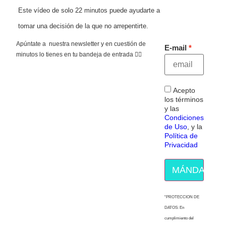
Este vídeo de solo 22 minutos puede ayudarte a
tomar una decisión de la que no arrepentirte.
Apúntate a nuestra newsletter y en cuestión de
E-mail
minutos lo tienes en tu bandeja de entrada 👇🏻
Acepto
los términos
y las
Condiciones
de Uso
, y la
Política de
Privacidad
MÁNDAME E
“PROTECCION DE
DATOS: En
cumplimiento del