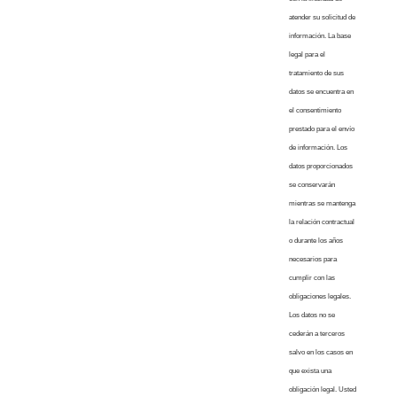
atender su solicitud de
información. La base
legal para el
tratamiento de sus
datos se encuentra en
el consentimiento
prestado para el envío
de información. Los
datos proporcionados
se conservarán
mientras se mantenga
la relación contractual
o durante los años
necesarios para
cumplir con las
obligaciones legales.
Los datos no se
cederán a terceros
salvo en los casos en
que exista una
obligación legal. Usted