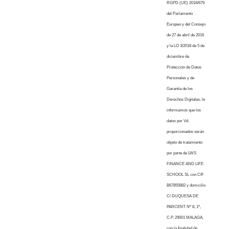
RGPD (UE) 2016/679
del Parlamento
Europeo y del Consejo
de 27 de abril de 2016
y la LO 3/2018 de 5 de
diciembre de
Protección de Datos
Personales y de
Garantía de los
Derechos Digitales, le
informamos que los
datos por Vd.
proporcionados serán
objeto de tratamiento
por parte de LWS
FINANCE AND LIFE
SCHOOL SL con CIF
B67855882 y domicilio
C/ DUQUESA DE
PARCENT Nº 8, 1º,
C.P. 29001 MALAGA,
con la finalidad de