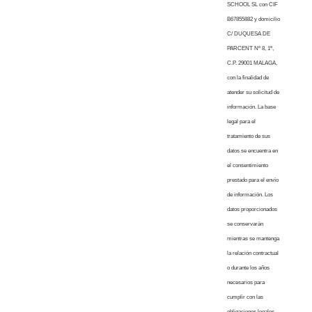
SCHOOL SL con CIF
B67855882 y domicilio
C/ DUQUESA DE
PARCENT Nº 8, 1º,
C.P. 29001 MALAGA,
con la finalidad de
atender su solicitud de
información. La base
legal para el
tratamiento de sus
datos se encuentra en
el consentimiento
prestado para el envío
de información. Los
datos proporcionados
se conservarán
mientras se mantenga
la relación contractual
o durante los años
necesarios para
cumplir con las
obligaciones legales.