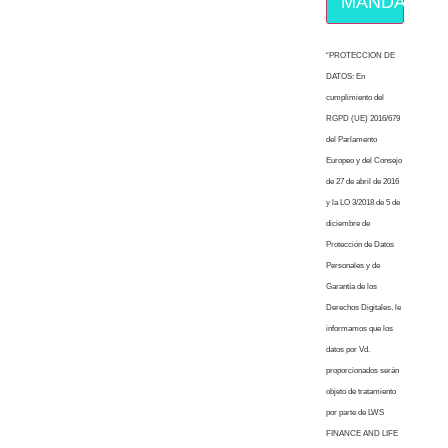
MÁNDAME E
“PROTECCION DE
DATOS: En
cumplimiento del
RGPD (UE) 2016/679
del Parlamento
Europeo y del Consejo
de 27 de abril de 2016
y la LO 3/2018 de 5 de
diciembre de
Protección de Datos
Personales y de
Garantía de los
Derechos Digitales, le
informamos que los
datos por Vd.
proporcionados serán
objeto de tratamiento
por parte de LWS
FINANCE AND LIFE