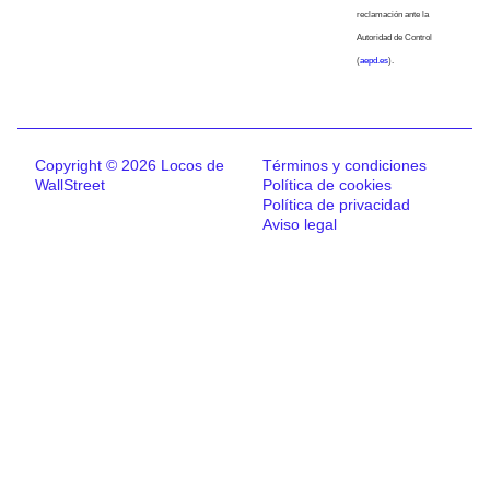
reclamación ante la
Autoridad de Control
(
aepd.es
).
Copyright © 2026 Locos de
Términos y condiciones
WallStreet
Política de cookies
Política de privacidad
Aviso legal