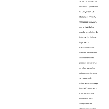
SCHOOL SL con CIF
B67855882 y domicilio
C/ DUQUESA DE
PARCENT Nº 8, 1º,
C.P. 29001 MALAGA,
con la finalidad de
atender su solicitud de
información. La base
legal para el
tratamiento de sus
datos se encuentra en
el consentimiento
prestado para el envío
de información. Los
datos proporcionados
se conservarán
mientras se mantenga
la relación contractual
o durante los años
necesarios para
cumplir con las
obligaciones legales.