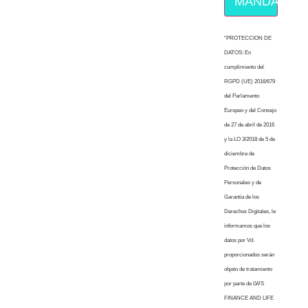
MÁNDAME E
“PROTECCION DE
DATOS: En
cumplimiento del
RGPD (UE) 2016/679
del Parlamento
Europeo y del Consejo
de 27 de abril de 2016
y la LO 3/2018 de 5 de
diciembre de
Protección de Datos
Personales y de
Garantía de los
Derechos Digitales, le
informamos que los
datos por Vd.
proporcionados serán
objeto de tratamiento
por parte de LWS
FINANCE AND LIFE