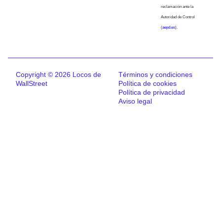
reclamación ante la
Autoridad de Control
(
aepd.es
).
Copyright © 2026 Locos de
Términos y condiciones
WallStreet
Política de cookies
Política de privacidad
Aviso legal