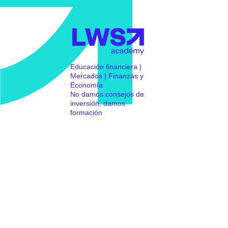
Educación financiera |
Mercados | Finanzas y
Economía
No damos consejos de
inversión, damos
formación