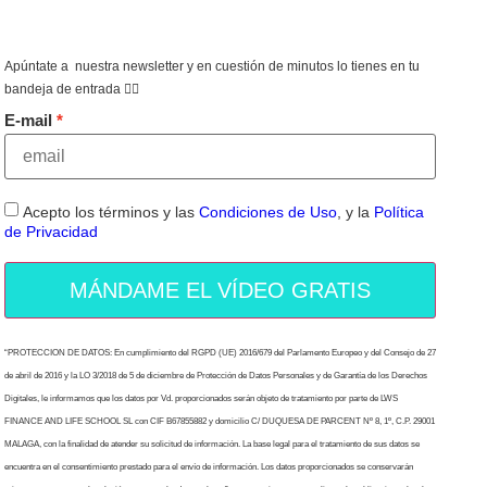
Apúntate a nuestra newsletter y en cuestión de minutos lo tienes en tu
bandeja de entrada 👇🏻
E-mail
Acepto los términos y las
Condiciones de Uso
, y la
Política
de Privacidad
MÁNDAME EL VÍDEO GRATIS
“PROTECCION DE DATOS: En cumplimiento del RGPD (UE) 2016/679 del Parlamento Europeo y del Consejo de 27
de abril de 2016 y la LO 3/2018 de 5 de diciembre de Protección de Datos Personales y de Garantía de los Derechos
Digitales, le informamos que los datos por Vd. proporcionados serán objeto de tratamiento por parte de LWS
FINANCE AND LIFE SCHOOL SL con CIF B67855882 y domicilio C/ DUQUESA DE PARCENT Nº 8, 1º, C.P. 29001
MALAGA, con la finalidad de atender su solicitud de información. La base legal para el tratamiento de sus datos se
encuentra en el consentimiento prestado para el envío de información. Los datos proporcionados se conservarán