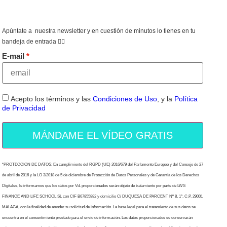
Apúntate a nuestra newsletter y en cuestión de minutos lo tienes en tu
bandeja de entrada 👇🏻
E-mail
Acepto los términos y las
Condiciones de Uso
, y la
Política
de Privacidad
MÁNDAME EL VÍDEO GRATIS
“PROTECCION DE DATOS: En cumplimiento del RGPD (UE) 2016/679 del Parlamento Europeo y del Consejo de 27
de abril de 2016 y la LO 3/2018 de 5 de diciembre de Protección de Datos Personales y de Garantía de los Derechos
Digitales, le informamos que los datos por Vd. proporcionados serán objeto de tratamiento por parte de LWS
FINANCE AND LIFE SCHOOL SL con CIF B67855882 y domicilio C/ DUQUESA DE PARCENT Nº 8, 1º, C.P. 29001
MALAGA, con la finalidad de atender su solicitud de información. La base legal para el tratamiento de sus datos se
encuentra en el consentimiento prestado para el envío de información. Los datos proporcionados se conservarán