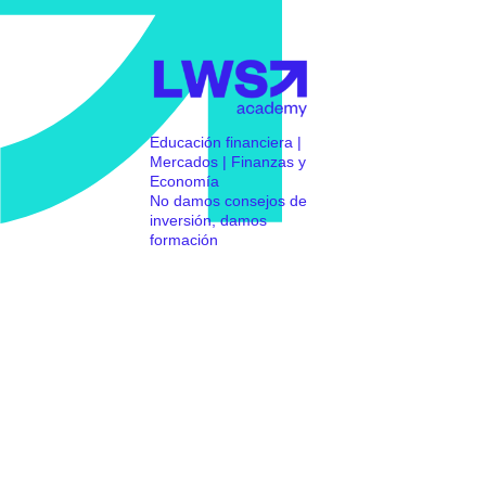
Educación financiera |
Mercados | Finanzas y
Economía
No damos consejos de
inversión, damos
formación