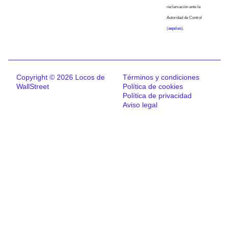
reclamación ante la
Autoridad de Control
(
aepd.es
).
Copyright © 2026 Locos de
Términos y condiciones
WallStreet
Política de cookies
Política de privacidad
Aviso legal