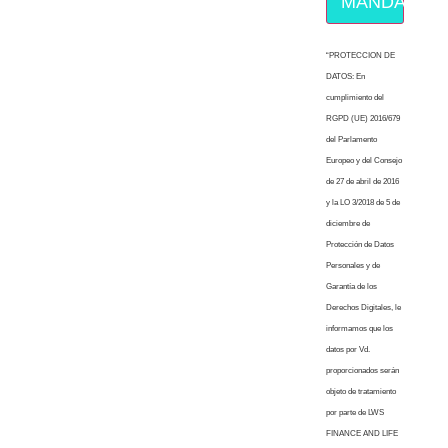
MÁNDAME E
“PROTECCION DE
DATOS: En
cumplimiento del
RGPD (UE) 2016/679
del Parlamento
Europeo y del Consejo
de 27 de abril de 2016
y la LO 3/2018 de 5 de
diciembre de
Protección de Datos
Personales y de
Garantía de los
Derechos Digitales, le
informamos que los
datos por Vd.
proporcionados serán
objeto de tratamiento
por parte de LWS
FINANCE AND LIFE