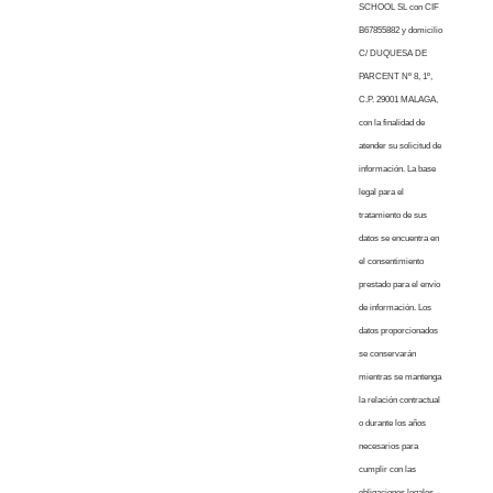
SCHOOL SL con CIF
B67855882 y domicilio
C/ DUQUESA DE
PARCENT Nº 8, 1º,
C.P. 29001 MALAGA,
con la finalidad de
atender su solicitud de
información. La base
legal para el
tratamiento de sus
datos se encuentra en
el consentimiento
prestado para el envío
de información. Los
datos proporcionados
se conservarán
mientras se mantenga
la relación contractual
o durante los años
necesarios para
cumplir con las
obligaciones legales.