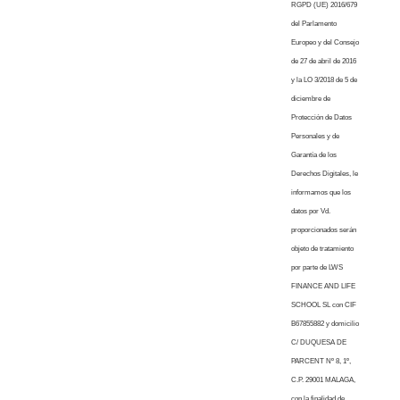
RGPD (UE) 2016/679
del Parlamento
Europeo y del Consejo
de 27 de abril de 2016
y la LO 3/2018 de 5 de
diciembre de
Protección de Datos
Personales y de
Garantía de los
Derechos Digitales, le
informamos que los
datos por Vd.
proporcionados serán
objeto de tratamiento
por parte de LWS
FINANCE AND LIFE
SCHOOL SL con CIF
B67855882 y domicilio
C/ DUQUESA DE
PARCENT Nº 8, 1º,
C.P. 29001 MALAGA,
con la finalidad de