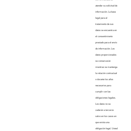
atender su solicitud de
información. La base
legal para el
tratamiento de sus
datos se encuentra en
el consentimiento
prestado para el envío
de información. Los
datos proporcionados
se conservarán
mientras se mantenga
la relación contractual
o durante los años
necesarios para
cumplir con las
obligaciones legales.
Los datos no se
cederán a terceros
salvo en los casos en
que exista una
obligación legal. Usted