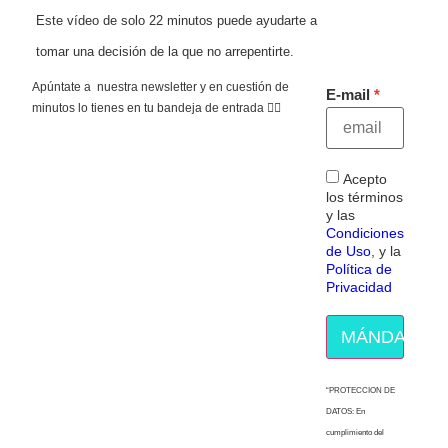
Este vídeo de solo 22 minutos puede ayudarte a
tomar una decisión de la que no arrepentirte.
Apúntate a nuestra newsletter y en cuestión de
E-mail
minutos lo tienes en tu bandeja de entrada 👇🏻
Acepto
los términos
y las
Condiciones
de Uso
, y la
Política de
Privacidad
MÁNDAME E
“PROTECCION DE
DATOS: En
cumplimiento del