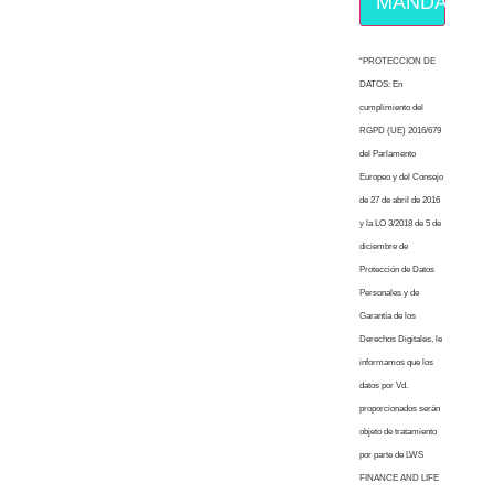
MÁNDAME E
“PROTECCION DE
DATOS: En
cumplimiento del
RGPD (UE) 2016/679
del Parlamento
Europeo y del Consejo
de 27 de abril de 2016
y la LO 3/2018 de 5 de
diciembre de
Protección de Datos
Personales y de
Garantía de los
Derechos Digitales, le
informamos que los
datos por Vd.
proporcionados serán
objeto de tratamiento
por parte de LWS
FINANCE AND LIFE