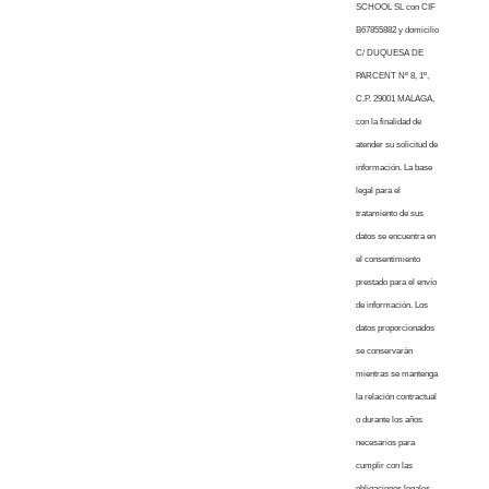
SCHOOL SL con CIF
B67855882 y domicilio
C/ DUQUESA DE
PARCENT Nº 8, 1º,
C.P. 29001 MALAGA,
con la finalidad de
atender su solicitud de
información. La base
legal para el
tratamiento de sus
datos se encuentra en
el consentimiento
prestado para el envío
de información. Los
datos proporcionados
se conservarán
mientras se mantenga
la relación contractual
o durante los años
necesarios para
cumplir con las
obligaciones legales.