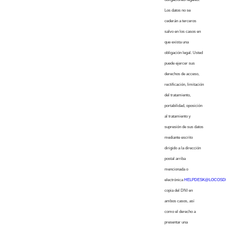
Los datos no se
cederán a terceros
salvo en los casos en
que exista una
obligación legal. Usted
puede ejercer sus
derechos de acceso,
rectificación, limitación
del tratamiento,
portabilidad, oposición
al tratamiento y
supresión de sus datos
mediante escrito
dirigido a la dirección
postal arriba
mencionada o
electrónica
HELPDESK@LOCOSD
copia del DNI en
ambos casos, así
como el derecho a
presentar una