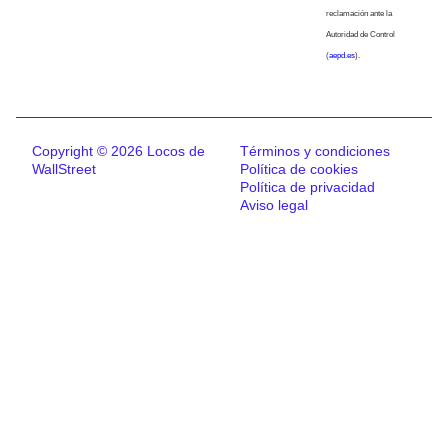
reclamación ante la
Autoridad de Control
(
aepd.es
).
Copyright © 2026 Locos de
Términos y condiciones
WallStreet
Política de cookies
Política de privacidad
Aviso legal