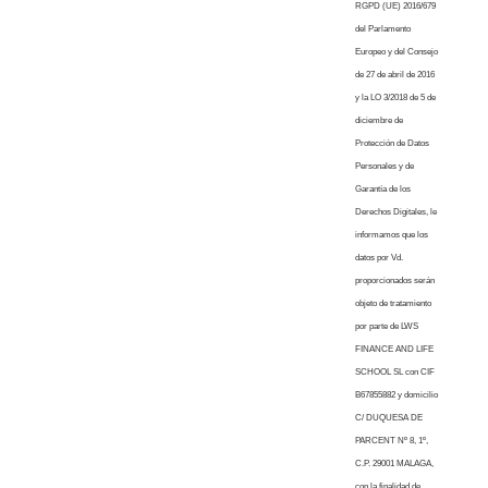
RGPD (UE) 2016/679
del Parlamento
Europeo y del Consejo
de 27 de abril de 2016
y la LO 3/2018 de 5 de
diciembre de
Protección de Datos
Personales y de
Garantía de los
Derechos Digitales, le
informamos que los
datos por Vd.
proporcionados serán
objeto de tratamiento
por parte de LWS
FINANCE AND LIFE
SCHOOL SL con CIF
B67855882 y domicilio
C/ DUQUESA DE
PARCENT Nº 8, 1º,
C.P. 29001 MALAGA,
con la finalidad de