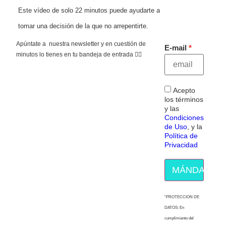
Este vídeo de solo 22 minutos puede ayudarte a
tomar una decisión de la que no arrepentirte.
Apúntate a nuestra newsletter y en cuestión de
E-mail
minutos lo tienes en tu bandeja de entrada 👇🏻
Acepto
los términos
y las
Condiciones
de Uso
, y la
Política de
Privacidad
MÁNDAME E
“PROTECCION DE
DATOS: En
cumplimiento del