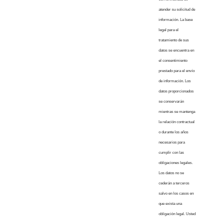
atender su solicitud de
información. La base
legal para el
tratamiento de sus
datos se encuentra en
el consentimiento
prestado para el envío
de información. Los
datos proporcionados
se conservarán
mientras se mantenga
la relación contractual
o durante los años
necesarios para
cumplir con las
obligaciones legales.
Los datos no se
cederán a terceros
salvo en los casos en
que exista una
obligación legal. Usted