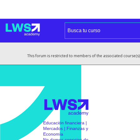
This forum is restricted to members of the associated course(s)
Educación financiera |
Mercados | Finanzas y
Economía
No damos consejos de