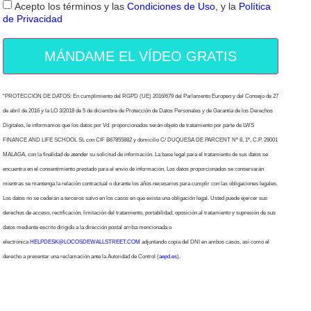
Acepto los términos y las
Condiciones de Uso
, y la
Política
de Privacidad
MÁNDAME EL VÍDEO GRATIS
“PROTECCION DE DATOS: En cumplimiento del RGPD (UE) 2016/679 del Parlamento Europeo y del Consejo de 27
de abril de 2016 y la LO 3/2018 de 5 de diciembre de Protección de Datos Personales y de Garantía de los Derechos
Digitales, le informamos que los datos por Vd. proporcionados serán objeto de tratamiento por parte de LWS
FINANCE AND LIFE SCHOOL SL con CIF B67855882 y domicilio C/ DUQUESA DE PARCENT Nº 8, 1º, C.P. 29001
MALAGA, con la finalidad de atender su solicitud de información. La base legal para el tratamiento de sus datos se
encuentra en el consentimiento prestado para el envío de información. Los datos proporcionados se conservarán
mientras se mantenga la relación contractual o durante los años necesarios para cumplir con las obligaciones legales.
Los datos no se cederán a terceros salvo en los casos en que exista una obligación legal. Usted puede ejercer sus
derechos de acceso, rectificación, limitación del tratamiento, portabilidad, oposición al tratamiento y supresión de sus
datos mediante escrito dirigido a la dirección postal arriba mencionada o
electrónica
HELPDESK@LOCOSDEWALLSTREET.COM
adjuntando copia del DNI en ambos casos, así como el
derecho a presentar una reclamación ante la Autoridad de Control (
aepd.es
).