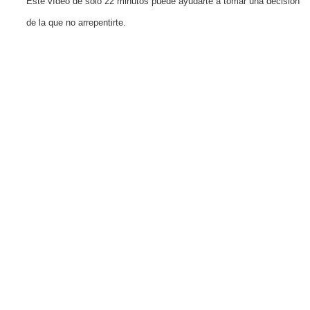
Este vídeo de solo 22 minutos puede ayudarte a tomar una decisión
de la que no arrepentirte.