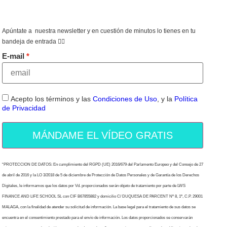
Apúntate a nuestra newsletter y en cuestión de minutos lo tienes en tu
bandeja de entrada 👇🏻
E-mail
Acepto los términos y las
Condiciones de Uso
, y la
Política
de Privacidad
MÁNDAME EL VÍDEO GRATIS
“PROTECCION DE DATOS: En cumplimiento del RGPD (UE) 2016/679 del Parlamento Europeo y del Consejo de 27
de abril de 2016 y la LO 3/2018 de 5 de diciembre de Protección de Datos Personales y de Garantía de los Derechos
Digitales, le informamos que los datos por Vd. proporcionados serán objeto de tratamiento por parte de LWS
FINANCE AND LIFE SCHOOL SL con CIF B67855882 y domicilio C/ DUQUESA DE PARCENT Nº 8, 1º, C.P. 29001
MALAGA, con la finalidad de atender su solicitud de información. La base legal para el tratamiento de sus datos se
encuentra en el consentimiento prestado para el envío de información. Los datos proporcionados se conservarán