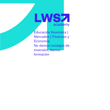
Educación financiera |
Mercados | Finanzas y
Economía
No damos consejos de
inversión, damos
formación