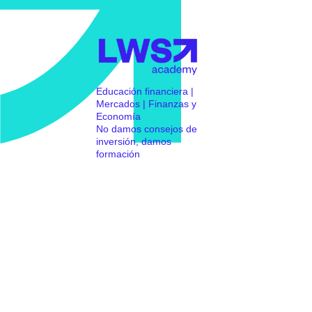
Educación financiera |
Mercados | Finanzas y
Economía
No damos consejos de
inversión, damos
formación