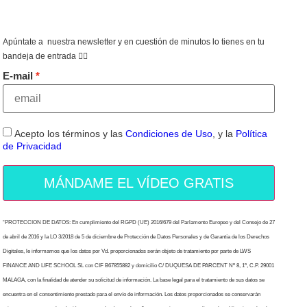
Apúntate a nuestra newsletter y en cuestión de minutos lo tienes en tu
bandeja de entrada 👇🏻
E-mail
Acepto los términos y las
Condiciones de Uso
, y la
Política
de Privacidad
MÁNDAME EL VÍDEO GRATIS
“PROTECCION DE DATOS: En cumplimiento del RGPD (UE) 2016/679 del Parlamento Europeo y del Consejo de 27
de abril de 2016 y la LO 3/2018 de 5 de diciembre de Protección de Datos Personales y de Garantía de los Derechos
Digitales, le informamos que los datos por Vd. proporcionados serán objeto de tratamiento por parte de LWS
FINANCE AND LIFE SCHOOL SL con CIF B67855882 y domicilio C/ DUQUESA DE PARCENT Nº 8, 1º, C.P. 29001
MALAGA, con la finalidad de atender su solicitud de información. La base legal para el tratamiento de sus datos se
encuentra en el consentimiento prestado para el envío de información. Los datos proporcionados se conservarán