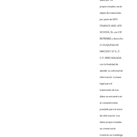
datos por Vd.
proporcionados serán
objeto de tratamiento
por parte de LWS
FINANCE AND LIFE
SCHOOL SL con CIF
B67855882 y domicilio
C/ DUQUESA DE
PARCENT Nº 8, 1º,
C.P. 29001 MALAGA,
con la finalidad de
atender su solicitud de
información. La base
legal para el
tratamiento de sus
datos se encuentra en
el consentimiento
prestado para el envío
de información. Los
datos proporcionados
se conservarán
mientras se mantenga