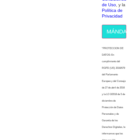
de Uso
, y la
Política de
Privacidad
MÁNDAME E
“PROTECCION DE
DATOS: En
cumplimiento del
RGPD (UE) 2016/679
del Parlamento
Europeo y del Consejo
de 27 de abril de 2016
y la LO 3/2018 de 5 de
diciembre de
Protección de Datos
Personales y de
Garantía de los
Derechos Digitales, le
informamos que los