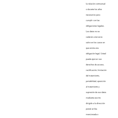
la relación contractual
o durante los años
necesarios para
cumplir con las
obligaciones legales.
Los datos no se
cederán a terceros
salvo en los casos en
que exista una
obligación legal. Usted
puede ejercer sus
derechos de acceso,
rectificación, limitación
del tratamiento,
portabilidad, oposición
al tratamiento y
supresión de sus datos
mediante escrito
dirigido a la dirección
postal arriba
mencionada o