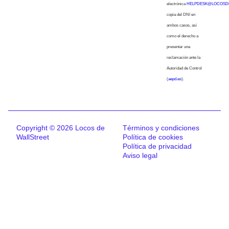
electrónica
HELPDESK@LOCOSD
copia del DNI en
ambos casos, así
como el derecho a
presentar una
reclamación ante la
Autoridad de Control
(
aepd.es
).
Copyright © 2026 Locos de
Términos y condiciones
WallStreet
Política de cookies
Política de privacidad
Aviso legal