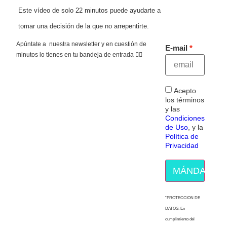
Este vídeo de solo 22 minutos puede ayudarte a
tomar una decisión de la que no arrepentirte.
Apúntate a nuestra newsletter y en cuestión de
E-mail
minutos lo tienes en tu bandeja de entrada 👇🏻
Acepto
los términos
y las
Condiciones
de Uso
, y la
Política de
Privacidad
MÁNDAME E
“PROTECCION DE
DATOS: En
cumplimiento del