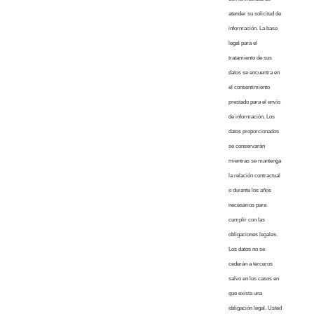
atender su solicitud de
información. La base
legal para el
tratamiento de sus
datos se encuentra en
el consentimiento
prestado para el envío
de información. Los
datos proporcionados
se conservarán
mientras se mantenga
la relación contractual
o durante los años
necesarios para
cumplir con las
obligaciones legales.
Los datos no se
cederán a terceros
salvo en los casos en
que exista una
obligación legal. Usted