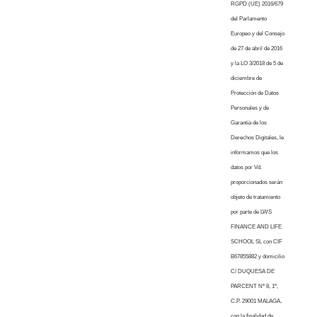
RGPD (UE) 2016/679
del Parlamento
Europeo y del Consejo
de 27 de abril de 2016
y la LO 3/2018 de 5 de
diciembre de
Protección de Datos
Personales y de
Garantía de los
Derechos Digitales, le
informamos que los
datos por Vd.
proporcionados serán
objeto de tratamiento
por parte de LWS
FINANCE AND LIFE
SCHOOL SL con CIF
B67855882 y domicilio
C/ DUQUESA DE
PARCENT Nº 8, 1º,
C.P. 29001 MALAGA,
con la finalidad de