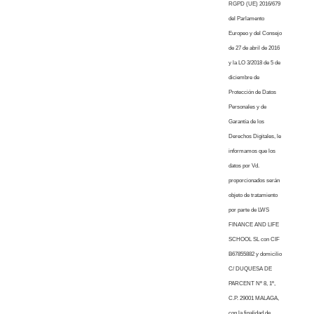
RGPD (UE) 2016/679
del Parlamento
Europeo y del Consejo
de 27 de abril de 2016
y la LO 3/2018 de 5 de
diciembre de
Protección de Datos
Personales y de
Garantía de los
Derechos Digitales, le
informamos que los
datos por Vd.
proporcionados serán
objeto de tratamiento
por parte de LWS
FINANCE AND LIFE
SCHOOL SL con CIF
B67855882 y domicilio
C/ DUQUESA DE
PARCENT Nº 8, 1º,
C.P. 29001 MALAGA,
con la finalidad de