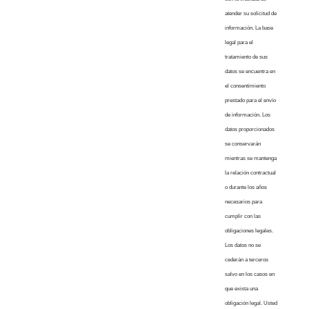
atender su solicitud de
información. La base
legal para el
tratamiento de sus
datos se encuentra en
el consentimiento
prestado para el envío
de información. Los
datos proporcionados
se conservarán
mientras se mantenga
la relación contractual
o durante los años
necesarios para
cumplir con las
obligaciones legales.
Los datos no se
cederán a terceros
salvo en los casos en
que exista una
obligación legal. Usted