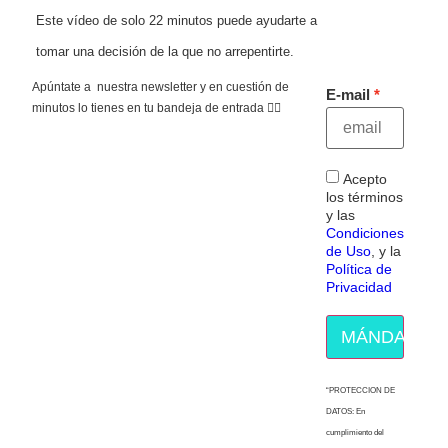
Este vídeo de solo 22 minutos puede ayudarte a
tomar una decisión de la que no arrepentirte.
Apúntate a nuestra newsletter y en cuestión de
E-mail
minutos lo tienes en tu bandeja de entrada 👇🏻
Acepto
los términos
y las
Condiciones
de Uso
, y la
Política de
Privacidad
MÁNDAME E
“PROTECCION DE
DATOS: En
cumplimiento del