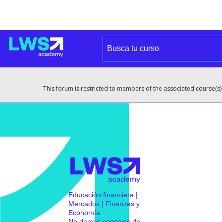
This forum is restricted to members of the associated course(s)
Educación financiera |
Mercados | Finanzas y
Economía
No damos consejos de