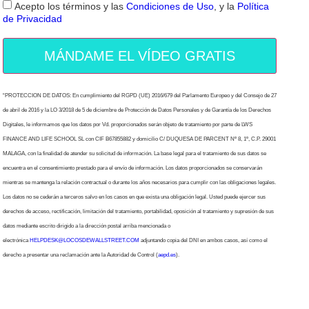
Acepto los términos y las
Condiciones de Uso
, y la
Política
de Privacidad
MÁNDAME EL VÍDEO GRATIS
“PROTECCION DE DATOS: En cumplimiento del RGPD (UE) 2016/679 del Parlamento Europeo y del Consejo de 27
de abril de 2016 y la LO 3/2018 de 5 de diciembre de Protección de Datos Personales y de Garantía de los Derechos
Digitales, le informamos que los datos por Vd. proporcionados serán objeto de tratamiento por parte de LWS
FINANCE AND LIFE SCHOOL SL con CIF B67855882 y domicilio C/ DUQUESA DE PARCENT Nº 8, 1º, C.P. 29001
MALAGA, con la finalidad de atender su solicitud de información. La base legal para el tratamiento de sus datos se
encuentra en el consentimiento prestado para el envío de información. Los datos proporcionados se conservarán
mientras se mantenga la relación contractual o durante los años necesarios para cumplir con las obligaciones legales.
Los datos no se cederán a terceros salvo en los casos en que exista una obligación legal. Usted puede ejercer sus
derechos de acceso, rectificación, limitación del tratamiento, portabilidad, oposición al tratamiento y supresión de sus
datos mediante escrito dirigido a la dirección postal arriba mencionada o
electrónica
HELPDESK@LOCOSDEWALLSTREET.COM
adjuntando copia del DNI en ambos casos, así como el
derecho a presentar una reclamación ante la Autoridad de Control (
aepd.es
).