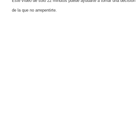
Este vídeo de solo 22 minutos puede ayudarte a tomar una decisión
de la que no arrepentirte.