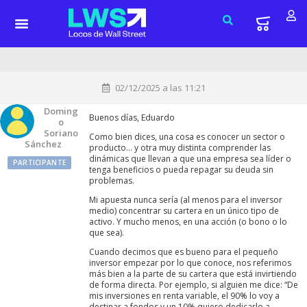
02/12/2025 a las 11:21
Doming
Buenos días, Eduardo
O
Soriano
Como bien dices, una cosa es conocer un sector o
Sánchez
producto… y otra muy distinta comprender las
dinámicas que llevan a que una empresa sea líder o
PARTICIPANTE
tenga beneficios o pueda repagar su deuda sin
problemas.
Mi apuesta nunca sería (al menos para el inversor
medio) concentrar su cartera en un único tipo de
activo. Y mucho menos, en una acción (o bono o lo
que sea).
Cuando decimos que es bueno para el pequeño
inversor empezar por lo que conoce, nos referimos
más bien a la parte de su cartera que está invirtiendo
de forma directa. Por ejemplo, si alguien me dice: “De
mis inversiones en renta variable, el 90% lo voy a
destinar a fondos y un 10% quiero dedicarlo a