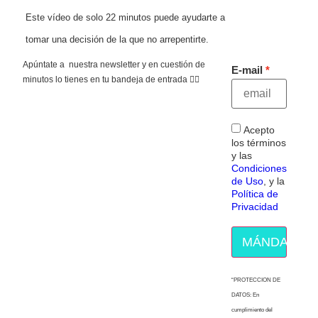
Este vídeo de solo 22 minutos puede ayudarte a
tomar una decisión de la que no arrepentirte.
Apúntate a nuestra newsletter y en cuestión de
E-mail
minutos lo tienes en tu bandeja de entrada 👇🏻
Acepto
los términos
y las
Condiciones
de Uso
, y la
Política de
Privacidad
MÁNDAME E
“PROTECCION DE
DATOS: En
cumplimiento del