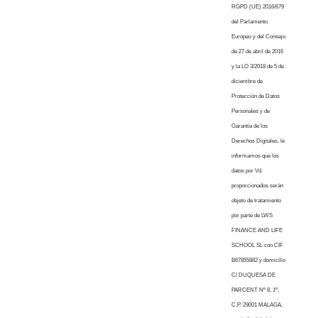
RGPD (UE) 2016/679
del Parlamento
Europeo y del Consejo
de 27 de abril de 2016
y la LO 3/2018 de 5 de
diciembre de
Protección de Datos
Personales y de
Garantía de los
Derechos Digitales, le
informamos que los
datos por Vd.
proporcionados serán
objeto de tratamiento
por parte de LWS
FINANCE AND LIFE
SCHOOL SL con CIF
B67855882 y domicilio
C/ DUQUESA DE
PARCENT Nº 8, 1º,
C.P. 29001 MALAGA,