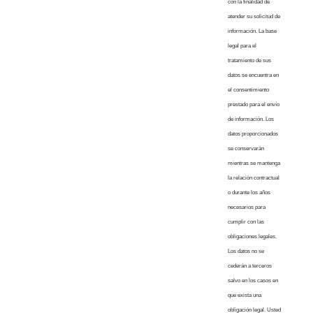
con la finalidad de
atender su solicitud de
información. La base
legal para el
tratamiento de sus
datos se encuentra en
el consentimiento
prestado para el envío
de información. Los
datos proporcionados
se conservarán
mientras se mantenga
la relación contractual
o durante los años
necesarios para
cumplir con las
obligaciones legales.
Los datos no se
cederán a terceros
salvo en los casos en
que exista una
obligación legal. Usted