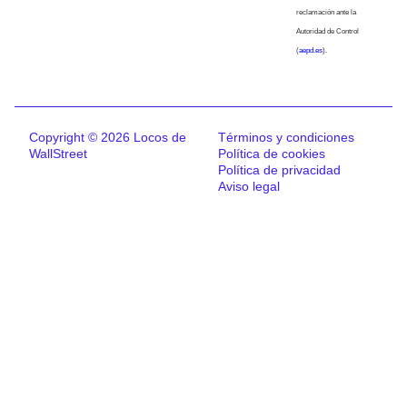
reclamación ante la
Autoridad de Control
(
aepd.es
).
Copyright © 2026 Locos de
Términos y condiciones
WallStreet
Política de cookies
Política de privacidad
Aviso legal