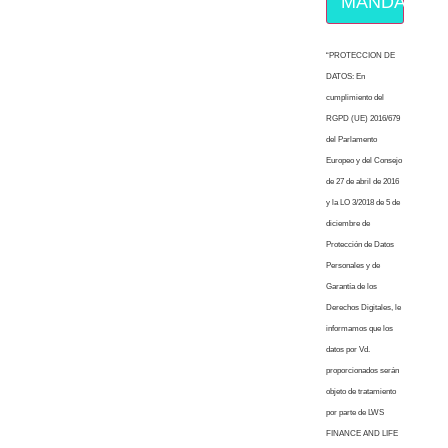
MÁNDAME E
“PROTECCION DE
DATOS: En
cumplimiento del
RGPD (UE) 2016/679
del Parlamento
Europeo y del Consejo
de 27 de abril de 2016
y la LO 3/2018 de 5 de
diciembre de
Protección de Datos
Personales y de
Garantía de los
Derechos Digitales, le
informamos que los
datos por Vd.
proporcionados serán
objeto de tratamiento
por parte de LWS
FINANCE AND LIFE