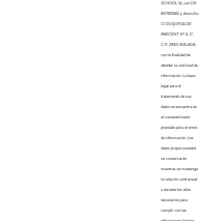
SCHOOL SL con CIF
B67855882 y domicilio
C/ DUQUESA DE
PARCENT Nº 8, 1º,
C.P. 29001 MALAGA,
con la finalidad de
atender su solicitud de
información. La base
legal para el
tratamiento de sus
datos se encuentra en
el consentimiento
prestado para el envío
de información. Los
datos proporcionados
se conservarán
mientras se mantenga
la relación contractual
o durante los años
necesarios para
cumplir con las
obligaciones legales.