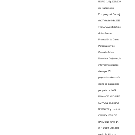
RGPD (UE) 2016/679
del Parlamento
Europeo y del Consejo
de 27 de abril de 2016
y la LO 3/2018 de 5 de
diciembre de
Protección de Datos
Personales y de
Garantía de los
Derechos Digitales, le
informamos que los
datos por Vd.
proporcionados serán
objeto de tratamiento
por parte de LWS
FINANCE AND LIFE
SCHOOL SL con CIF
B67855882 y domicilio
C/ DUQUESA DE
PARCENT Nº 8, 1º,
C.P. 29001 MALAGA,
con la finalidad de