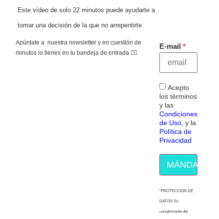
Este vídeo de solo 22 minutos puede ayudarte a
tomar una decisión de la que no arrepentirte.
Apúntate a nuestra newsletter y en cuestión de
E-mail
minutos lo tienes en tu bandeja de entrada 👇🏻
Acepto
los términos
y las
Condiciones
de Uso
, y la
Política de
Privacidad
MÁNDAME E
“PROTECCION DE
DATOS: En
cumplimiento del