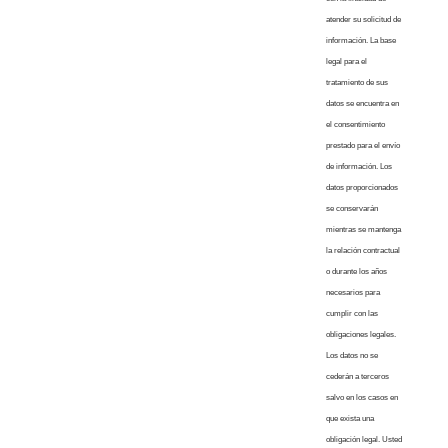
atender su solicitud de
información. La base
legal para el
tratamiento de sus
datos se encuentra en
el consentimiento
prestado para el envío
de información. Los
datos proporcionados
se conservarán
mientras se mantenga
la relación contractual
o durante los años
necesarios para
cumplir con las
obligaciones legales.
Los datos no se
cederán a terceros
salvo en los casos en
que exista una
obligación legal. Usted