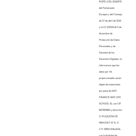
RGPD (UE) 2016/679
del Parlamento
Europeo y del Consejo
de 27 de abril de 2016
y la LO 3/2018 de 5 de
diciembre de
Protección de Datos
Personales y de
Garantía de los
Derechos Digitales, le
informamos que los
datos por Vd.
proporcionados serán
objeto de tratamiento
por parte de LWS
FINANCE AND LIFE
SCHOOL SL con CIF
B67855882 y domicilio
C/ DUQUESA DE
PARCENT Nº 8, 1º,
C.P. 29001 MALAGA,
con la finalidad de