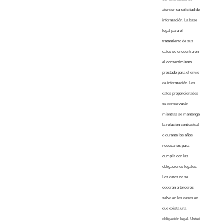
atender su solicitud de
información. La base
legal para el
tratamiento de sus
datos se encuentra en
el consentimiento
prestado para el envío
de información. Los
datos proporcionados
se conservarán
mientras se mantenga
la relación contractual
o durante los años
necesarios para
cumplir con las
obligaciones legales.
Los datos no se
cederán a terceros
salvo en los casos en
que exista una
obligación legal. Usted