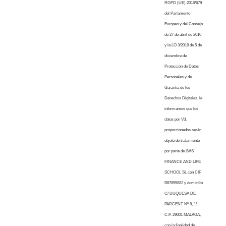
RGPD (UE) 2016/679
del Parlamento
Europeo y del Consejo
de 27 de abril de 2016
y la LO 3/2018 de 5 de
diciembre de
Protección de Datos
Personales y de
Garantía de los
Derechos Digitales, le
informamos que los
datos por Vd.
proporcionados serán
objeto de tratamiento
por parte de LWS
FINANCE AND LIFE
SCHOOL SL con CIF
B67855882 y domicilio
C/ DUQUESA DE
PARCENT Nº 8, 1º,
C.P. 29001 MALAGA,
con la finalidad de