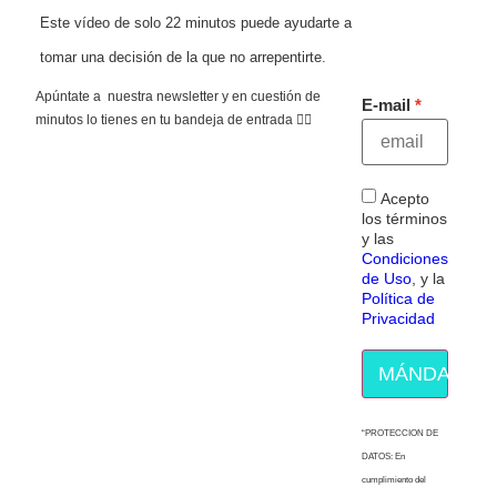
Este vídeo de solo 22 minutos puede ayudarte a
tomar una decisión de la que no arrepentirte.
Apúntate a nuestra newsletter y en cuestión de
E-mail
minutos lo tienes en tu bandeja de entrada 👇🏻
Acepto
los términos
y las
Condiciones
de Uso
, y la
Política de
Privacidad
MÁNDAME E
“PROTECCION DE
DATOS: En
cumplimiento del