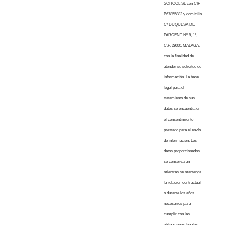
SCHOOL SL con CIF
B67855882 y domicilio
C/ DUQUESA DE
PARCENT Nº 8, 1º,
C.P. 29001 MALAGA,
con la finalidad de
atender su solicitud de
información. La base
legal para el
tratamiento de sus
datos se encuentra en
el consentimiento
prestado para el envío
de información. Los
datos proporcionados
se conservarán
mientras se mantenga
la relación contractual
o durante los años
necesarios para
cumplir con las
obligaciones legales.