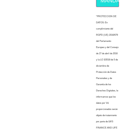
MÁNDAME E
“PROTECCION DE
DATOS: En
cumplimiento del
RGPD (UE) 2016/679
del Parlamento
Europeo y del Consejo
de 27 de abril de 2016
y la LO 3/2018 de 5 de
diciembre de
Protección de Datos
Personales y de
Garantía de los
Derechos Digitales, le
informamos que los
datos por Vd.
proporcionados serán
objeto de tratamiento
por parte de LWS
FINANCE AND LIFE