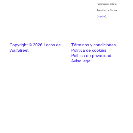
reclamación ante la
Autoridad de Control
(
aepd.es
).
Copyright © 2026 Locos de
Términos y condiciones
WallStreet
Política de cookies
Política de privacidad
Aviso legal