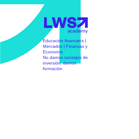
Educación financiera |
Mercados | Finanzas y
Economía
No damos consejos de
inversión, damos
formación