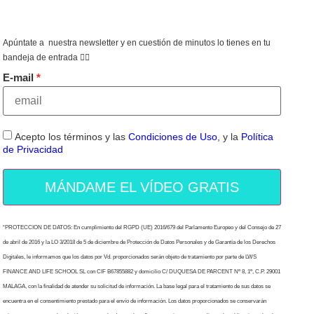
Apúntate a nuestra newsletter y en cuestión de minutos lo tienes en tu
bandeja de entrada 👇🏻
E-mail
Acepto los términos y las
Condiciones de Uso
, y la
Política
de Privacidad
MÁNDAME EL VÍDEO GRATIS
“PROTECCION DE DATOS: En cumplimiento del RGPD (UE) 2016/679 del Parlamento Europeo y del Consejo de 27
de abril de 2016 y la LO 3/2018 de 5 de diciembre de Protección de Datos Personales y de Garantía de los Derechos
Digitales, le informamos que los datos por Vd. proporcionados serán objeto de tratamiento por parte de LWS
FINANCE AND LIFE SCHOOL SL con CIF B67855882 y domicilio C/ DUQUESA DE PARCENT Nº 8, 1º, C.P. 29001
MALAGA, con la finalidad de atender su solicitud de información. La base legal para el tratamiento de sus datos se
encuentra en el consentimiento prestado para el envío de información. Los datos proporcionados se conservarán