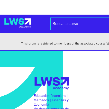
This forum is restricted to members of the associated course(s)
Educación financiera |
Mercados | Finanzas y
Economía
No damos consejos de