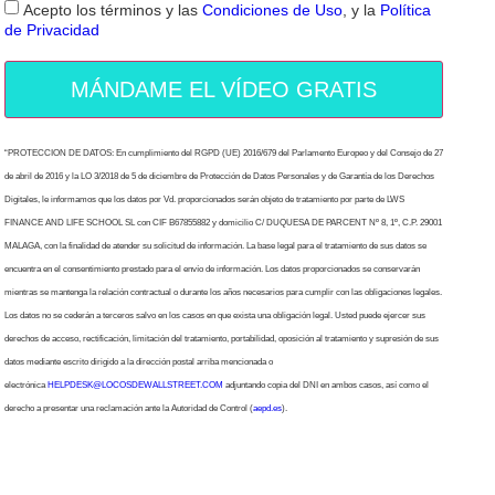
Acepto los términos y las
Condiciones de Uso
, y la
Política
de Privacidad
MÁNDAME EL VÍDEO GRATIS
“PROTECCION DE DATOS: En cumplimiento del RGPD (UE) 2016/679 del Parlamento Europeo y del Consejo de 27
de abril de 2016 y la LO 3/2018 de 5 de diciembre de Protección de Datos Personales y de Garantía de los Derechos
Digitales, le informamos que los datos por Vd. proporcionados serán objeto de tratamiento por parte de LWS
FINANCE AND LIFE SCHOOL SL con CIF B67855882 y domicilio C/ DUQUESA DE PARCENT Nº 8, 1º, C.P. 29001
MALAGA, con la finalidad de atender su solicitud de información. La base legal para el tratamiento de sus datos se
encuentra en el consentimiento prestado para el envío de información. Los datos proporcionados se conservarán
mientras se mantenga la relación contractual o durante los años necesarios para cumplir con las obligaciones legales.
Los datos no se cederán a terceros salvo en los casos en que exista una obligación legal. Usted puede ejercer sus
derechos de acceso, rectificación, limitación del tratamiento, portabilidad, oposición al tratamiento y supresión de sus
datos mediante escrito dirigido a la dirección postal arriba mencionada o
electrónica
HELPDESK@LOCOSDEWALLSTREET.COM
adjuntando copia del DNI en ambos casos, así como el
derecho a presentar una reclamación ante la Autoridad de Control (
aepd.es
).