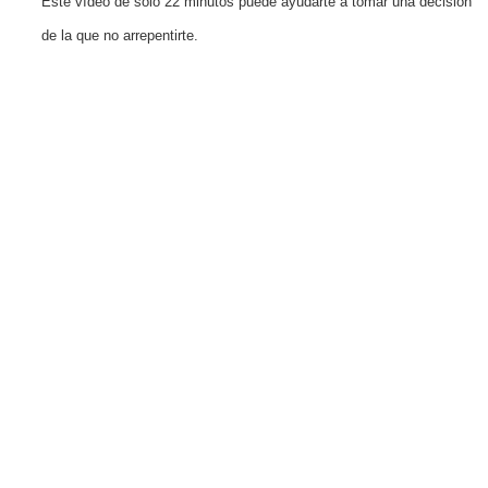
Este vídeo de solo 22 minutos puede ayudarte a tomar una decisión
de la que no arrepentirte.