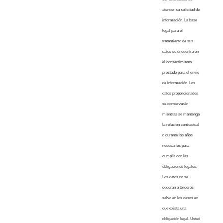
atender su solicitud de
información. La base
legal para el
tratamiento de sus
datos se encuentra en
el consentimiento
prestado para el envío
de información. Los
datos proporcionados
se conservarán
mientras se mantenga
la relación contractual
o durante los años
necesarios para
cumplir con las
obligaciones legales.
Los datos no se
cederán a terceros
salvo en los casos en
que exista una
obligación legal. Usted