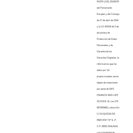
RGPD (UE) 2016/679
del Parlamento
Europeo y del Consejo
de 27 de abril de 2016
y la LO 3/2018 de 5 de
diciembre de
Protección de Datos
Personales y de
Garantía de los
Derechos Digitales, le
informamos que los
datos por Vd.
proporcionados serán
objeto de tratamiento
por parte de LWS
FINANCE AND LIFE
SCHOOL SL con CIF
B67855882 y domicilio
C/ DUQUESA DE
PARCENT Nº 8, 1º,
C.P. 29001 MALAGA,
con la finalidad de