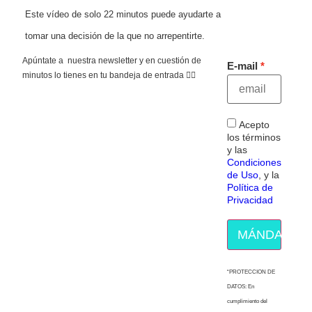
Este vídeo de solo 22 minutos puede ayudarte a
tomar una decisión de la que no arrepentirte.
Apúntate a nuestra newsletter y en cuestión de
E-mail
minutos lo tienes en tu bandeja de entrada 👇🏻
Acepto
los términos
y las
Condiciones
de Uso
, y la
Política de
Privacidad
MÁNDAME E
“PROTECCION DE
DATOS: En
cumplimiento del