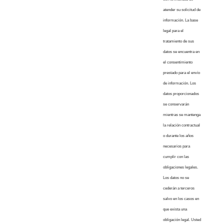
atender su solicitud de
información. La base
legal para el
tratamiento de sus
datos se encuentra en
el consentimiento
prestado para el envío
de información. Los
datos proporcionados
se conservarán
mientras se mantenga
la relación contractual
o durante los años
necesarios para
cumplir con las
obligaciones legales.
Los datos no se
cederán a terceros
salvo en los casos en
que exista una
obligación legal. Usted