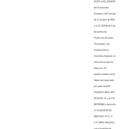
RGPD (UE) 2016/679
del Parlamento
Europeo y del Consejo
de 27 de abril de 2016
y la LO 3/2018 de 5 de
diciembre de
Protección de Datos
Personales y de
Garantía de los
Derechos Digitales, le
informamos que los
datos por Vd.
proporcionados serán
objeto de tratamiento
por parte de LWS
FINANCE AND LIFE
SCHOOL SL con CIF
B67855882 y domicilio
C/ DUQUESA DE
PARCENT Nº 8, 1º,
C.P. 29001 MALAGA,
con la finalidad de