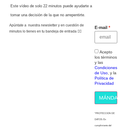
Este vídeo de solo 22 minutos puede ayudarte a
tomar una decisión de la que no arrepentirte.
Apúntate a nuestra newsletter y en cuestión de
E-mail
minutos lo tienes en tu bandeja de entrada 👇🏻
Acepto
los términos
y las
Condiciones
de Uso
, y la
Política de
Privacidad
MÁNDAME E
“PROTECCION DE
DATOS: En
cumplimiento del