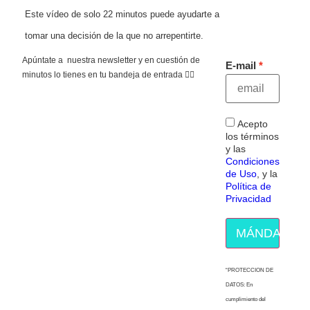
Este vídeo de solo 22 minutos puede ayudarte a
tomar una decisión de la que no arrepentirte.
Apúntate a nuestra newsletter y en cuestión de
E-mail
minutos lo tienes en tu bandeja de entrada 👇🏻
Acepto
los términos
y las
Condiciones
de Uso
, y la
Política de
Privacidad
MÁNDAME E
“PROTECCION DE
DATOS: En
cumplimiento del