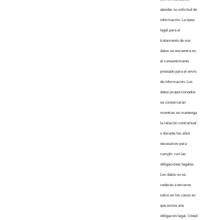
atender su solicitud de
información. La base
legal para el
tratamiento de sus
datos se encuentra en
el consentimiento
prestado para el envío
de información. Los
datos proporcionados
se conservarán
mientras se mantenga
la relación contractual
o durante los años
necesarios para
cumplir con las
obligaciones legales.
Los datos no se
cederán a terceros
salvo en los casos en
que exista una
obligación legal. Usted