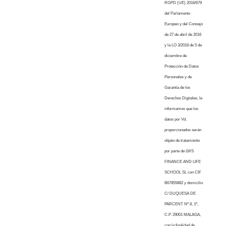
RGPD (UE) 2016/679
del Parlamento
Europeo y del Consejo
de 27 de abril de 2016
y la LO 3/2018 de 5 de
diciembre de
Protección de Datos
Personales y de
Garantía de los
Derechos Digitales, le
informamos que los
datos por Vd.
proporcionados serán
objeto de tratamiento
por parte de LWS
FINANCE AND LIFE
SCHOOL SL con CIF
B67855882 y domicilio
C/ DUQUESA DE
PARCENT Nº 8, 1º,
C.P. 29001 MALAGA,
con la finalidad de