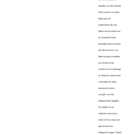
atender su solicitud de
información. La base
legal para el
tratamiento de sus
datos se encuentra en
el consentimiento
prestado para el envío
de información. Los
datos proporcionados
se conservarán
mientras se mantenga
la relación contractual
o durante los años
necesarios para
cumplir con las
obligaciones legales.
Los datos no se
cederán a terceros
salvo en los casos en
que exista una
obligación legal. Usted