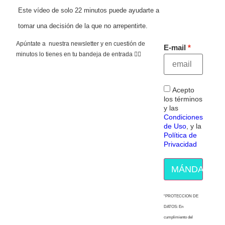
Este vídeo de solo 22 minutos puede ayudarte a
tomar una decisión de la que no arrepentirte.
Apúntate a nuestra newsletter y en cuestión de
E-mail
minutos lo tienes en tu bandeja de entrada 👇🏻
Acepto
los términos
y las
Condiciones
de Uso
, y la
Política de
Privacidad
MÁNDAME E
“PROTECCION DE
DATOS: En
cumplimiento del