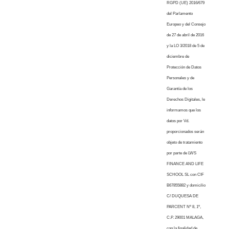
RGPD (UE) 2016/679
del Parlamento
Europeo y del Consejo
de 27 de abril de 2016
y la LO 3/2018 de 5 de
diciembre de
Protección de Datos
Personales y de
Garantía de los
Derechos Digitales, le
informamos que los
datos por Vd.
proporcionados serán
objeto de tratamiento
por parte de LWS
FINANCE AND LIFE
SCHOOL SL con CIF
B67855882 y domicilio
C/ DUQUESA DE
PARCENT Nº 8, 1º,
C.P. 29001 MALAGA,
con la finalidad de