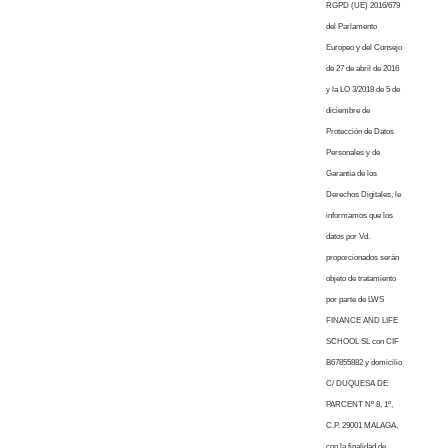
RGPD (UE) 2016/679
del Parlamento
Europeo y del Consejo
de 27 de abril de 2016
y la LO 3/2018 de 5 de
diciembre de
Protección de Datos
Personales y de
Garantía de los
Derechos Digitales, le
informamos que los
datos por Vd.
proporcionados serán
objeto de tratamiento
por parte de LWS
FINANCE AND LIFE
SCHOOL SL con CIF
B67855882 y domicilio
C/ DUQUESA DE
PARCENT Nº 8, 1º,
C.P. 29001 MALAGA,
con la finalidad de