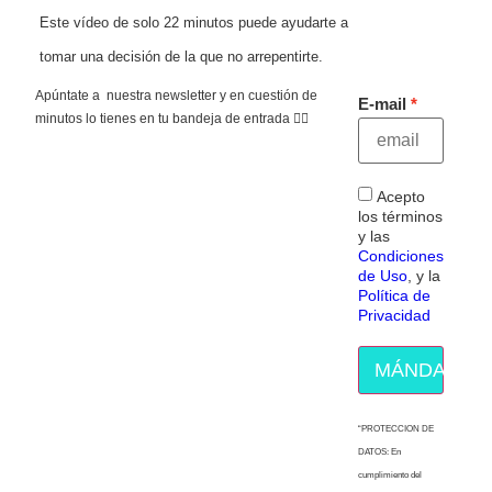
Este vídeo de solo 22 minutos puede ayudarte a
tomar una decisión de la que no arrepentirte.
Apúntate a nuestra newsletter y en cuestión de
E-mail
minutos lo tienes en tu bandeja de entrada 👇🏻
Acepto
los términos
y las
Condiciones
de Uso
, y la
Política de
Privacidad
MÁNDAME E
“PROTECCION DE
DATOS: En
cumplimiento del