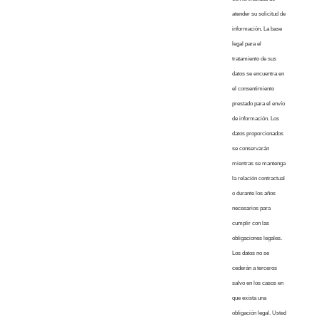
atender su solicitud de
información. La base
legal para el
tratamiento de sus
datos se encuentra en
el consentimiento
prestado para el envío
de información. Los
datos proporcionados
se conservarán
mientras se mantenga
la relación contractual
o durante los años
necesarios para
cumplir con las
obligaciones legales.
Los datos no se
cederán a terceros
salvo en los casos en
que exista una
obligación legal. Usted