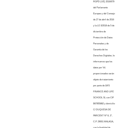
RGPD (UE) 2016/679
del Parlamento
Europeo y del Consejo
de 27 de abril de 2016
y la LO 3/2018 de 5 de
diciembre de
Protección de Datos
Personales y de
Garantía de los
Derechos Digitales, le
informamos que los
datos por Vd.
proporcionados serán
objeto de tratamiento
por parte de LWS
FINANCE AND LIFE
SCHOOL SL con CIF
B67855882 y domicilio
C/ DUQUESA DE
PARCENT Nº 8, 1º,
C.P. 29001 MALAGA,
con la finalidad de