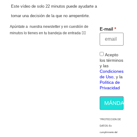
Este vídeo de solo 22 minutos puede ayudarte a
tomar una decisión de la que no arrepentirte.
Apúntate a nuestra newsletter y en cuestión de
E-mail
minutos lo tienes en tu bandeja de entrada 👇🏻
Acepto
los términos
y las
Condiciones
de Uso
, y la
Política de
Privacidad
MÁNDAME E
“PROTECCION DE
DATOS: En
cumplimiento del